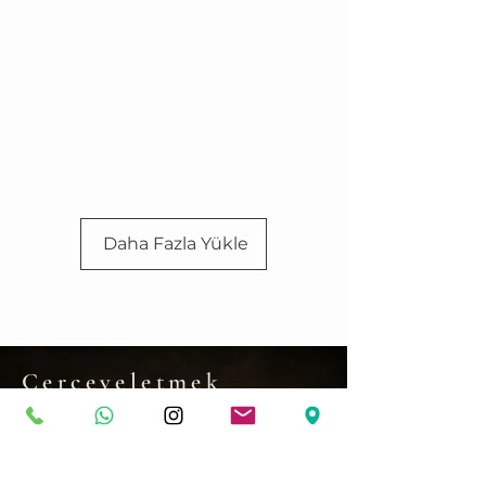
Daha Fazla Yükle
Çerçeveletmek
İstediğiniz özel bir
eseriniz mi var?