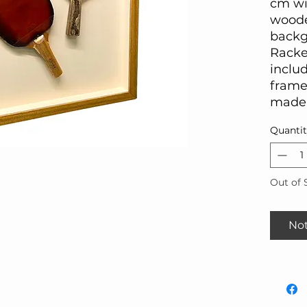
cm wi
woode
backg
Racke
includ
frame
made 
Quanti
Out of 
Not