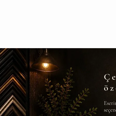
Çe
öz
Eseri
seçen