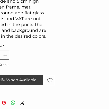
de and 5 cm high
n frame, mat
round and flat glass.
ts and VAT are not
ed in the price. The
 and background are
in the desired colors.
ty
*
Stock
ify When Available