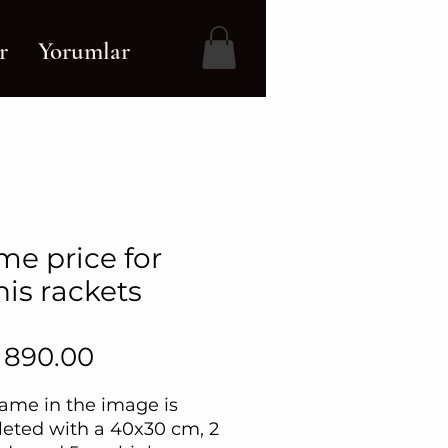
r
Yorumlar
me price for
nis rackets
Price
 890.00
rame in the image is
eted with a 40x30 cm, 2