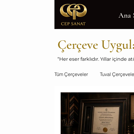
Ana 
Çerçeve Uygul
“Her eser farklıdır. Yıllar içind
Tüm Çerçeveler
Tuval Çerçevele
Kutu Çerçeveler
Özel çerç
Suluboya resim
mat camlı 