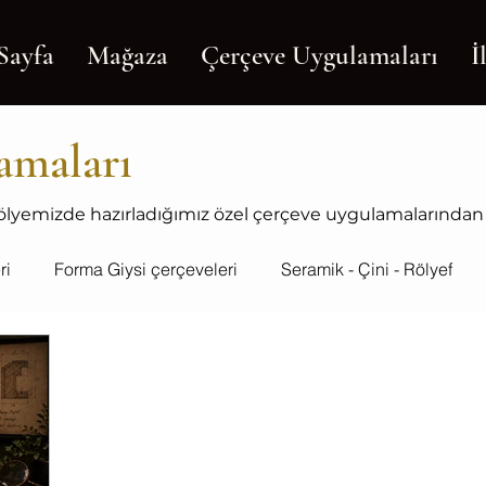
Sayfa
Mağaza
Çerçeve Uygulamaları
İ
amaları
e atölyemizde hazırladığımız özel çerçeve uygulamalarından
ri
Forma Giysi çerçeveleri
Seramik - Çini - Rölyef
eveler
Kendin yap
Geniş Çerçeveler
yağlıboya 
çerçeveler
Diploma - sertifika
Ebru Sanatı
harita