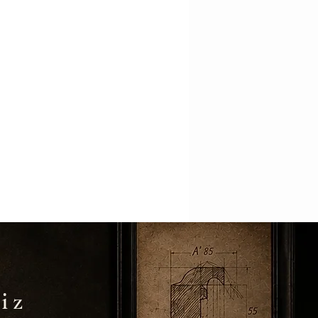
i
giysi çerçeveleri
papirüs çerçeveleri
eleri
goblen çerçeveleri
iz