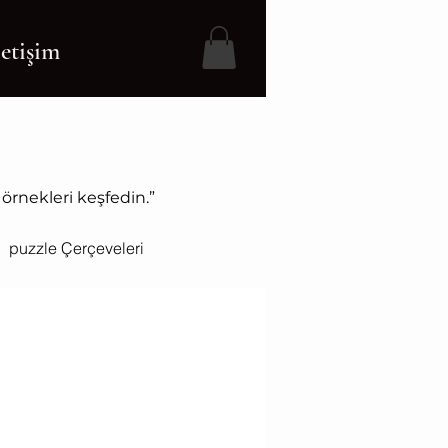
letişim
 örnekleri keşfedin.”
puzzle Çerçeveleri
resimlere çerçeve
videolar