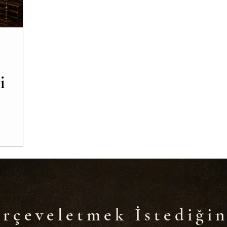
se çerçeveleri
kıyafet çerçeveleri
üniforma çerçeveler
ne çerçeve
basket filesine çerçeve
Forma çerçevesi
i
içeklere çerçeve
Derinlikli Çerçeveler
Resim Çerçev
rçeveletmek İstediğin