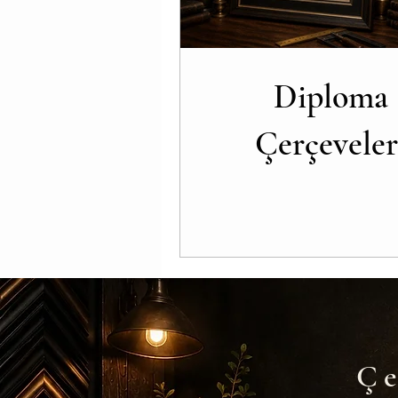
Ayakkabı çerçeveleri
elbi
Diploma
boks eldiveni
tenis raketi
Çerçeveler
Çift cam arası çerçeveler
Ç
Çe