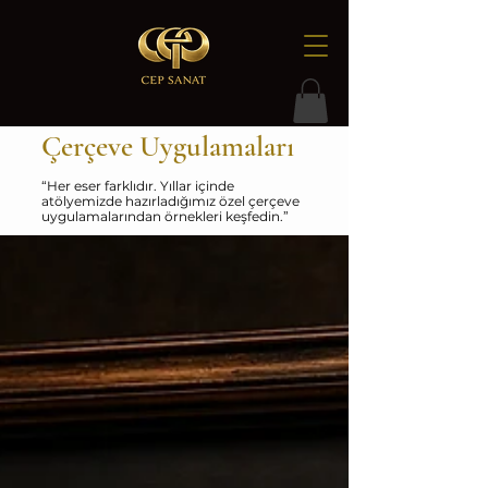
Çerçeve Uygulamaları
“Her eser farklıdır. Yıllar içinde
atölyemizde hazırladığımız özel çerçeve
uygulamalarından örnekleri keşfedin.”