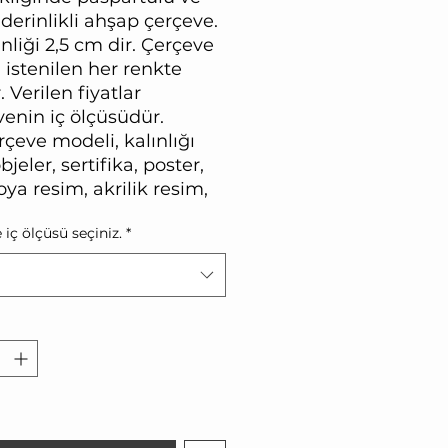
derinlikli ahşap çerçeve.
inliği 2,5 cm dir. Çerçeve
 istenilen her renkte
r. Verilen fiyatlar
venin iç ölçüsüdür.
çeve modeli, kalınlığı
bjeler, sertifika, poster,
ya resim, akrilik resim,
 forma vb. için uygundur.
 iç ölçüsü seçiniz.
*
i