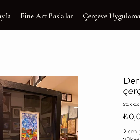
ayfa
Fine Art Baskılar
Çerçeve Uygulama
Deri
çer
Stok kod
₺0,
2 cm 
yükse