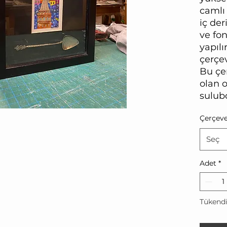
camlı 
iç der
ve fon
yapılı
çerçe
Bu çer
olan o
sulubo
giysi,
Çerçeve
Seç
Adet
*
Tükend