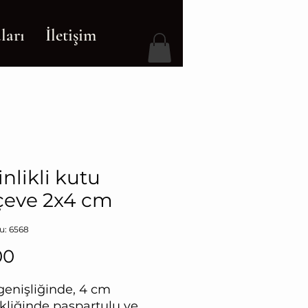
ları
İletişim
nlikli kutu
çeve 2x4 cm
u: 6568
Fiyat
00
genişliğinde, 4 cm
kliğinde paspartulu ve