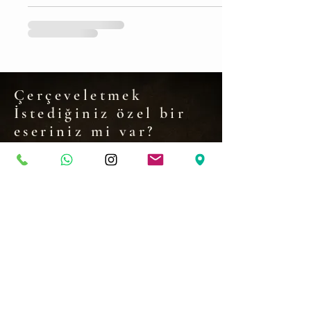
Çerçeveletmek
İstediğiniz özel bir
eseriniz mi var?
Eserinizi bize anlatın. Size uygun çerçeve,
paspartu ve cam seçeneklerini birlikte
belirleyelim.
WHATSAPP'TAN YAZIN
Çalışma Saatleri
Hafta içi 09:30-18:00
Ctesi 09:30-15:00