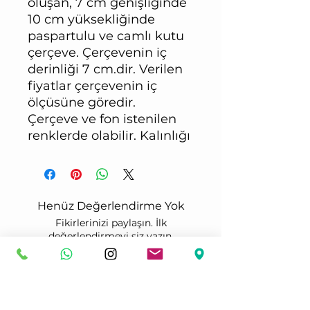
oluşan, 7 cm genişliğinde
10 cm yüksekliğinde
paspartulu ve camlı kutu
çerçeve. Çerçevenin iç
derinliği 7 cm.dir. Verilen
fiyatlar çerçevenin iç
ölçüsüne göredir.
Çerçeve ve fon istenilen
renklerde olabilir. Kalınlığı
olan objeler, çiçek buket,
çocuk ayakkabısı, spor
aletleri, derinlik istenilen
resimler için uygun bir
Henüz Değerlendirme Yok
çerçeve modelidir. Farklı
Fikirlerinizi paylaşın. İlk
derinlikler ve ölçüler için
değerlendirmeyi siz yazın.
iletişime
geçiniz.
Değerlendirme Yap